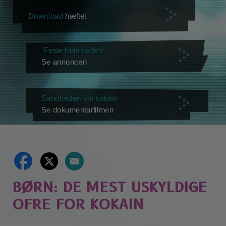
Download
hæftet
”Feste hele natten”
Se annoncen
Sandheden om kokain
Se dokumentarfilmen
BØRN: DE MEST USKYLDIGE
OFRE FOR KOKAIN