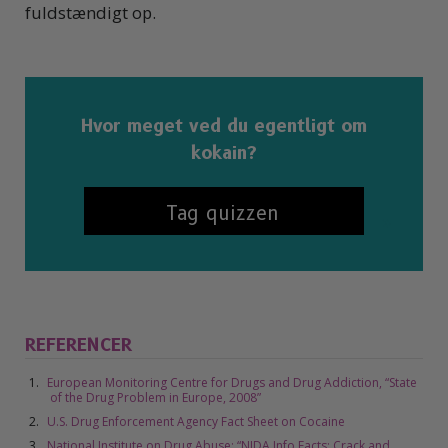
fuldstændigt op.
Hvor meget ved du egentligt om
kokain?
Tag quizzen
REFERENCER
European Monitoring Centre for Drugs and Drug Addiction, “State
of the Drug Problem in Europe, 2008”
U.S. Drug Enforcement Agency Fact Sheet on Cocaine
National Institute on Drug Abuse: “NIDA Info Facts: Crack and