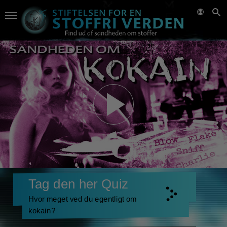
Tag den her Quiz
Hvor meget ved du egentligt om
kokain?