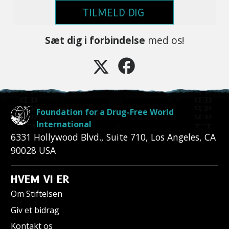
TILMELD DIG
Sæt dig i forbindelse
med os!
Foundation for a Drug-Free World
International
6331 Hollywood Blvd., Suite 710
,
Los Angeles
,
CA
90028
USA
HVEM VI ER
Om Stiftelsen
Giv et bidrag
Kontakt os