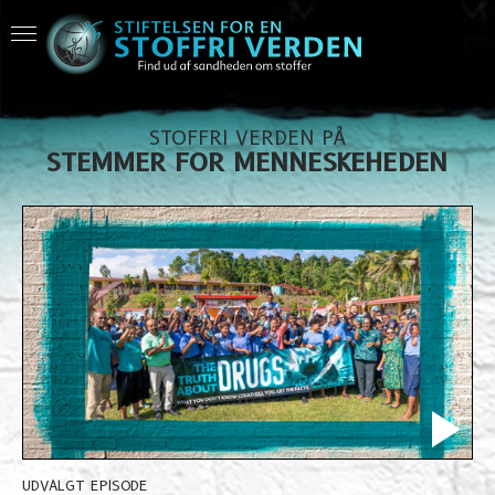
STOFFRI VERDEN PÅ
STEMMER FOR MENNESKEHEDEN
UDVALGT EPISODE