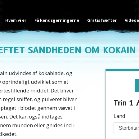
Hvem vi er
Få kendsgerningerne
Gratis hæfter
Videoe
ÆFTET SANDHEDEN OM KOKAIN
ain udvindes af kokablade, og
v oprindeligt udviklet som et
rtestillende middel. Det bliver
 regel sniffet, og pulveret bliver
Trin 1 
optaget i blodet gennem vævet i
Land
en. Det kan også indtages
nem munden eller gnides ind i
dkødet.