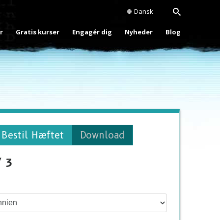
Dansk
r
Gratis kurser
Engagér dig
Nyheder
Blog
Bestil Hæftet
Download
/ 3