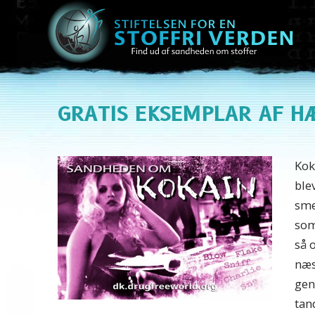
GRATIS EKSEMPLAR AF
H
Kok
ble
sme
som
så 
næs
gen
tan