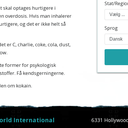
Stat/Regio
t skal optages hurtigere i
en overdosis. Hvis man inhalerer
tigere, og det er ikke helt så
Sprog
 er C, charlie, coke, cola, dust,
now.
ste former for psykologisk
offer. Få kendsgerningerne.
en om kokain.
orld International
6331 Hollywood 