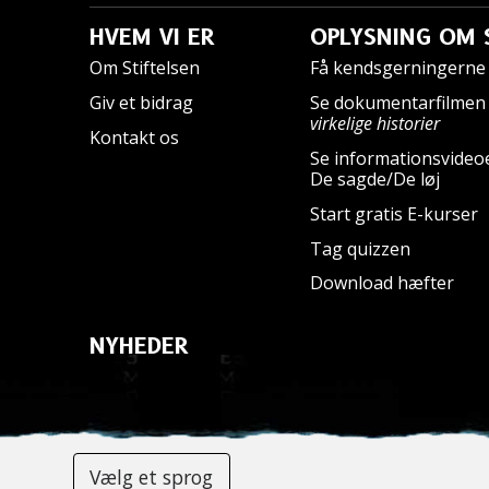
HVEM VI ER
OPLYSNING OM 
Om Stiftelsen
Få kendsgerningerne 
Giv et bidrag
Se dokumentarfilme
virkelige historier
Kontakt os
Se informationsvideo
De sagde/De løj
Start gratis E-kurser
Tag quizzen
Download hæfter
NYHEDER
Vælg et sprog