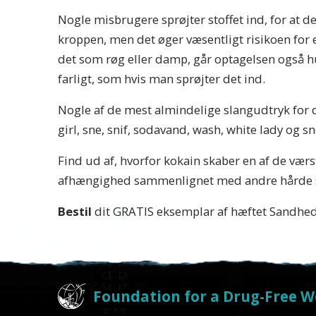
Nogle misbrugere sprøjter stoffet ind, for at de
kroppen, men det øger væsentligt risikoen for 
det som røg eller damp, går optagelsen også hur
farligt, som hvis man sprøjter det ind.
Nogle af de mest almindelige slangudtryk for det
girl, sne, snif, sodavand, wash, white lady og s
Find ud af, hvorfor kokain skaber en af de vær
afhængighed sammenlignet med andre hårde st
Bestil
dit
GRATIS
eksemplar af hæftet
Sandhed
Foundation for a Drug-Free W