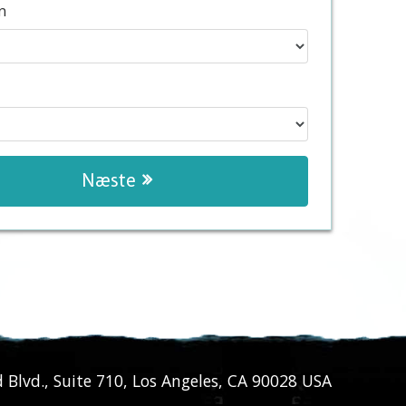
n
Næste
Blvd., Suite 710
,
Los Angeles
,
CA
90028
USA