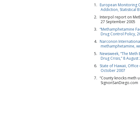
European Monitoring C
Addiction, Statistical 
Interpol report on M
27 September 2005
“Methamphetamine Facts
Drug Control Policy, 
Narconon Internationa
methamphetamine, w
Newsweek, “The Meth E
Drug Crisis,” 8 August
State of Hawaii, Office
October 2007
“County knocks meth us
SignonSanDiego.com