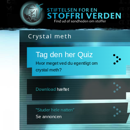
Crystal meth
Tag den her Quiz
Hvor meget ved du egentligt om
crystal meth?
Download
hæftet
”Studer hele natten”
Se annoncen