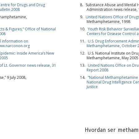
entre for Drugs and Drug
Substance Abuse and Mental H
Bulletin 2008
Administration news release,
TILMELD
ethamphetamine,
United Nations Office of Drug
Methamphetamine, 1998
 & Figures,” Office of National
Youth Risk Behavior Surveill
2008
Centers for Disease Control 
N
l information on
U.S. Drug Enforcement Admin
ww.narconon.org
Methamphetamine, October 
pidemic: Inside America’s New
U.S. National Institute on Dr
 2005
Methamphetamine, May 2005
 of Lt. Governor news release, 31
United Nations Office on Dr
Report 2008
e,” 9 July 2008,
“National Methamphetamine 
National Drug Intelligence Ce
Justice
Hvordan ser metham