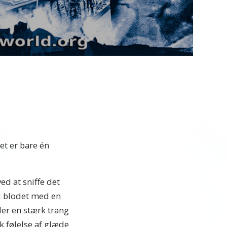
Video
et er bare én
ed at sniffe det
 i blodet med en
er en stærk trang
sk følelse af glæde