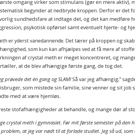
første omgang virker som stimulans (gør en mere aktiv),
ystematisk begynder at nedbryde kroppen. Derfor er det 
lvorlig sundhedsfare at indtage det, og det kan medføre
gression, psykotisk opførsel samt eventuelt hjerte- og hj
eth er yderst vanedannende. Det tærer på kroppen og ska
hængighed, som kun kan afhjælpes ved at få mere af stoffet
irkningen af crystal meth er meget koncentreret, og man
rtæller, at de blev afhængige første gang, de tog det.
eg prøvede det én gang og SLAM!
Så var jeg afhængig,” sagd
sbruger, som mistede sin familie, sine venner og sit job
ndte med at være hjemløs.
reste stofafhængigheder at behandle, og mange dør af sto
ge crystal meth i gymnasiet. Før mit første semester på den h
 problem, at jeg var nødt til at forlade studiet. Jeg så ud, so