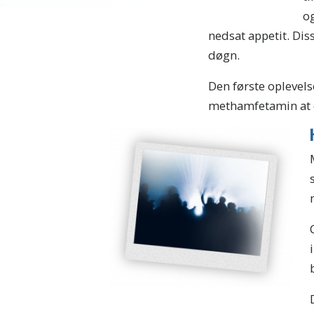
og
nedsat appetit. Diss
døgn.
Den første oplevels
methamfetamin at ø