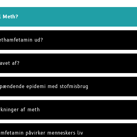
l Meth?
ethamfetamin ud?
avet af?
pændende epidemi med stofmisbrug
rkninger af meth
mfetamin påvirker menneskers liv