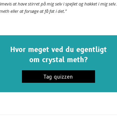
timevis at have stirret på mig selv i spejlet og hakket i mig selv
eth eller at forsøge at få fat i det.”
Hvor meget ved du egentligt
om crystal meth?
Tag quizzen
TILMELD DIG FOR AT FÅ OPDATERINGER OG
MÅDER AT HJÆLPE PÅ
d dig
sandheden om stoffer-nyhederne
, og få vores se
r og opdateringer i din indbakke.