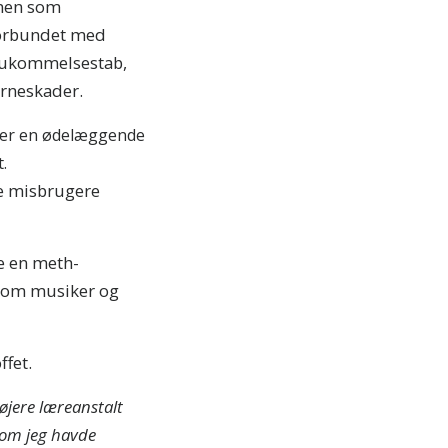
 men som
forbundet med
 hukommelsestab,
erneskader.
ber en ødelæggende
.
ge misbrugere
e en meth-
 som musiker og
ffet.
øjere læreanstalt
m om jeg havde