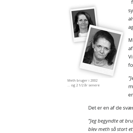
s
a
ag
M
af
V
fo
”J
Meth bruger i 2002
mi
… og 2 1/2 år senere
e
Det er en af de svæ
”Jeg begyndte at bru
blev meth så stort et