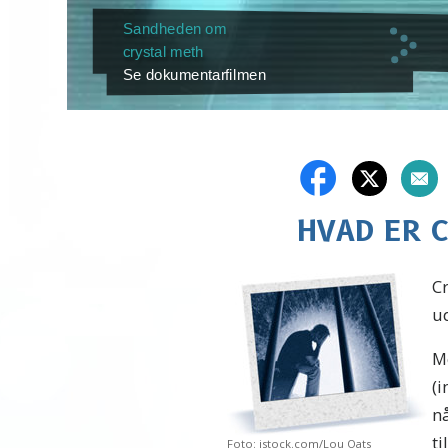
Sandheden om
crystal meth
Se dokumentarfilmen
HVAD ER 
Cr
u
Me
(i
n
ti
Foto: istock.com/Lou Oats