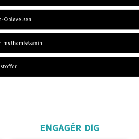
h-Oplevelsen
r methamfetamin
stoffer
ENGAGÉR DIG