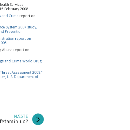
ealth Services
 15 February 2008
 DIG
s and Crime
report on
ance System 2007 study,
and Prevention
EJ TAK
istration report on
2005
ug Abuse report on
ugs and Crime World Drug
Threat Assessment 2008,”
nter, U.S. Department of
NÆSTE
fetamin ud?