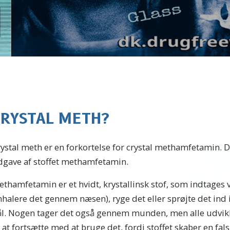
CRYSTAL METH?
ystal meth er en forkortelse for crystal methamfetamin. D
dgave af stoffet methamfetamin.
thamfetamin er et hvidt, krystallinsk stof, som indtages v
nhalere det gennem næsen), ryge det eller sprøjte det ind
ål. Nogen tager det også gennem munden, men alle udvikl
l at fortsætte med at bruge det, fordi stoffet skaber en fal