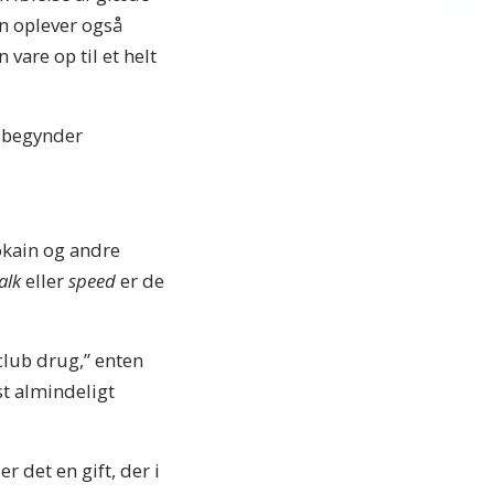
an oplever også
 vare op til et helt
n begynder
okain og andre
alk
eller
speed
er de
club drug,” enten
st almindeligt
er det en gift, der i