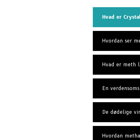
Hvad er Crysta
Hvordan ser m
Hvad er meth l
En verdensoms
De dødelige vi
Hvordan metha