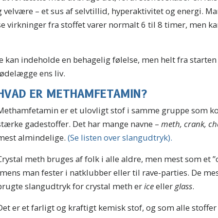
 velvære – et sus af selvtillid, hyperaktivitet og energi. M
e virkninger fra stoffet varer normalt 6 til 8 timer, men kan
e kan indeholde en behagelig følelse, men helt fra starte
delægge ens liv.
HVAD ER METHAMFETAMIN?
Methamfetamin er et ulovligt stof i samme gruppe som k
stærke gadestoffer. Det har mange navne –
meth, crank, ch
mest almindelige.
(Se listen over slangudtryk).
Crystal meth bruges af folk i alle aldre, men mest som et ”
imens man fester i natklubber eller til rave-parties. De me
brugte slangudtryk for crystal meth er
ice
eller
glass
.
Det er et farligt og kraftigt kemisk stof, og som alle stoffer 