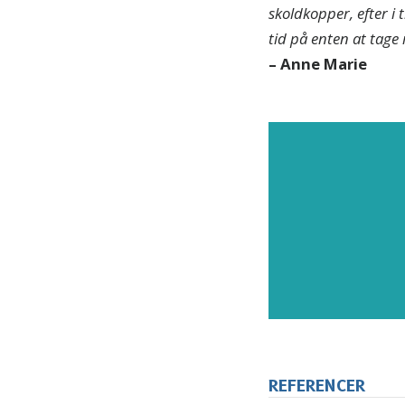
skoldkopper, efter i 
tid på enten at tage m
– Anne Marie
Tilmel
nyhede
REFERENCER