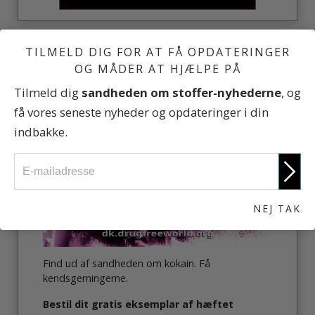
TILMELD DIG FOR AT FÅ OPDATERINGER
OG MÅDER AT HJÆLPE PÅ
SANDHEDEN OM KOKAIN
Tilmeld dig
sandheden om stoffer-nyhederne
, og
få vores seneste nyheder og opdateringer i din
indbakke.
NEJ TAK
Find ud af sandheden om kokain. Få
kendsgerningerne.
Bestil dit gratis eksemplar af hæftet