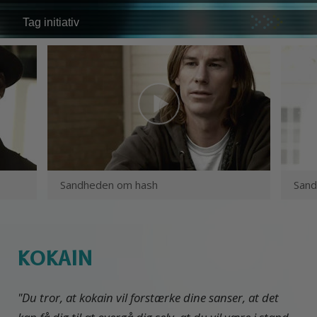
Tag initiativ
Sandheden om hash
San
KOKAIN
"Du tror, at kokain vil forstærke dine sanser, at det