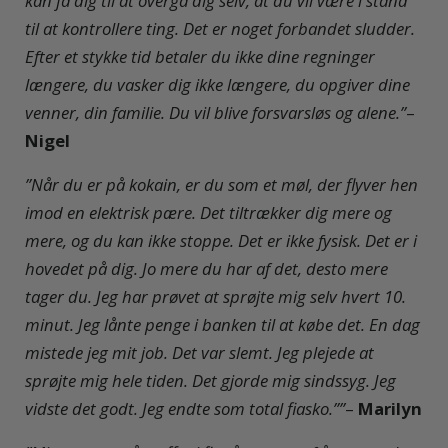
kan få dig til at overgå dig selv, at du vil være i stand
til at kontrollere ting. Det er noget forbandet sludder.
Efter et stykke tid betaler du ikke dine regninger
længere, du vasker dig ikke længere, du opgiver dine
venner, din familie. Du vil blive forsvarsløs og alene.”
–
Nigel
”Når du er på kokain, er du som et møl, der flyver hen
imod en elektrisk pære. Det tiltrækker dig mere og
mere, og du kan ikke stoppe. Det er ikke fysisk. Det er i
hovedet på dig. Jo mere du har af det, desto mere
tager du. Jeg har prøvet at sprøjte mig selv hvert 10.
minut. Jeg lånte penge i banken til at købe det. En dag
mistede jeg mit job. Det var slemt. Jeg plejede at
sprøjte mig hele tiden. Det gjorde mig sindssyg. Jeg
vidste det godt. Jeg endte som total fiasko.””
–
Marilyn