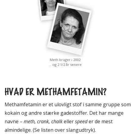
Meth bruger i 2002
… og 2 1/2 år senere
HVAD ER METHAMFETAMIN?
Methamfetamin er et ulovligt stof i samme gruppe som
kokain og andre stærke gadestoffer. Det har mange
navne –
meth, crank, chalk
eller
speed
er de mest
almindelige.
(Se listen over slangudtryk).