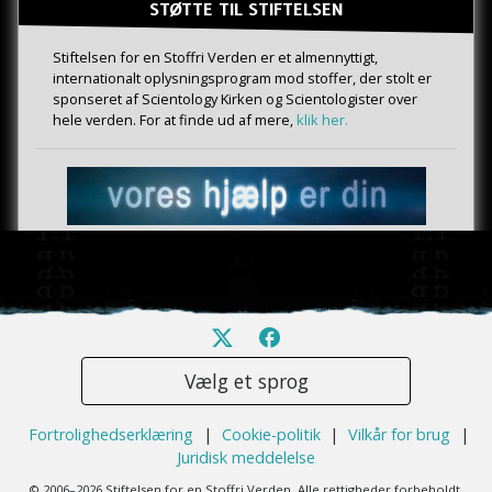
STØTTE TIL STIFTELSEN
Stiftelsen for en Stoffri Verden er et almennyttigt,
internationalt oplysningsprogram mod stoffer, der stolt er
sponseret af Scientology Kirken og Scientologister over
hele verden. For at finde ud af mere,
klik her.
Vælg et sprog
Fortrolighedserklæring
|
Cookie-politik
|
Vilkår for brug
|
Juridisk meddelelse
© 2006–2026 Stiftelsen for en Stoffri Verden. Alle rettigheder forbeholdt.