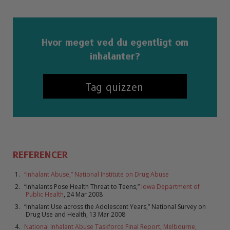
Hvor meget ved du egentligt om
inhalanter?
Tag quizzen
REFERENCER
“Inhalant Abuse,” National Institute on Drug Abuse
“Inhalants Pose Health Threat to Teens,”
Iowa Department of
Public Health
, 24 Mar 2008
“Inhalant Use across the Adolescent Years,” National Survey on
Drug Use and Health, 13 Mar 2008
National Inhalant Abuse Taskforce Final Report, Melbourne,