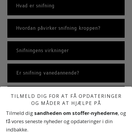
Hvad er snifning
Hvordan påvirker snifning kroppen?
Snifningens virkninger
Er snifning vanedannende?
Internationale statistikker
TILMELD DIG FOR AT FÅ OPDATERINGER
OG MÅDER AT HJÆLPE PÅ
Tilmeld dig
sandheden om stoffer-nyhederne
, og
Forskellige typer af snifning.
få vores seneste nyheder og opdateringer i din
indbakke.