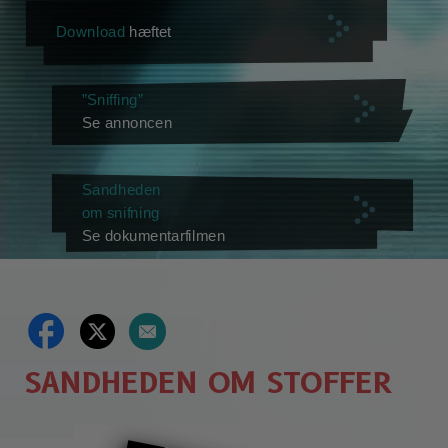
Download
hæftet
”Sniffing”
Se annoncen
Sandheden
om snifning
Se dokumentarfilmen
SANDHEDEN OM STOFFER