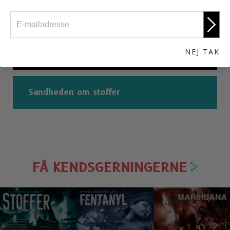
Er stoffer, der sniffes lovlige?
NEJ TAK
Snifning: En kort historie
Sandheden om stoffer
FÅ KENDSGERNINGERNE