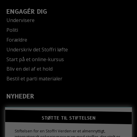
ENGAGÉR DIG
Undervisere
Politi
Forældre
Underskriv det Stoffri løfte
Start på et online-kursus
Bliv en del af et hold
Bestil et parti materialer
NYHEDER
STØTTE TIL STIFTELSEN
Stiftelsen for en Stoffri Verden er et almennyttigt,
internationalt oplysningsprogram mod stoffer, der stolt er