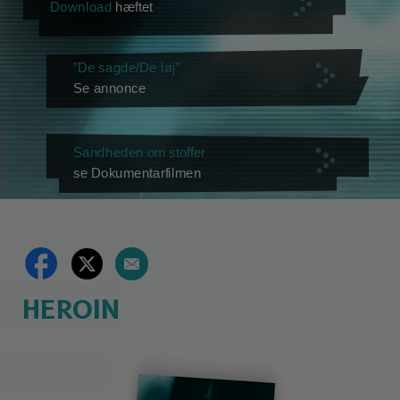
Download
hæftet
”De sagde/De løj”
Se annonce
Sandheden om stoffer
se Dokumentarfilmen
HEROIN