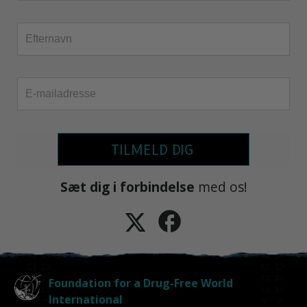
TILMELD DIG
Sæt dig i forbindelse
med os!
Foundation for a Drug-Free World
International