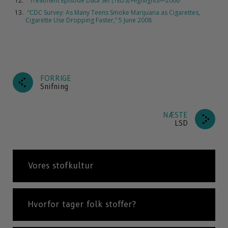
“Treatment Episode Data Set (TEDS) Highlights—2006”
“CDC Survey: As Many Teens Smoke Marijuana as Cigarettes,
Cigarette Use Dropping Faster,” 5 June 2008
FORRIGE
Snifning
NÆSTE
LSD
Vores stofkultur
Hvorfor tager folk stoffer?