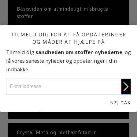
Basisviden om almindeligt misbrugte
stoffer
TILMELD DIG FOR AT FÅ OPDATERINGER
Cannabis (hash, marihuana)
OG MÅDER AT HJÆLPE PÅ
Tilmeld dig
sandheden om stoffer-nyhederne
, og
få vores seneste nyheder og opdateringer i din
Alkohol
indbakke.
Ecstasy
NEJ TAK
Kokain og crack-kokain
Crystal Meth og methamfetamin