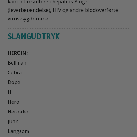
kan det resultere i hepatitis B og C
(leverbetændelse), HIV og andre blodoverførte
virus-sygdomme.
SLANGUDTRYK
HEROIN:
Bellman

Cobra

Dope

H

Hero

Hero-deo

Junk

Langsom
