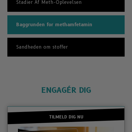
Stadier Af Meth-Oplevelsen
Baggrunden for methamfetamin
Sandheden om stoffer
ENGAGÉR DIG
TILMELD DIG NU