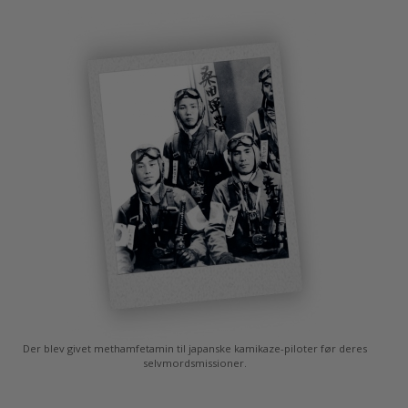
Der blev givet methamfetamin til japanske kamikaze-piloter før deres
selvmordsmissioner.