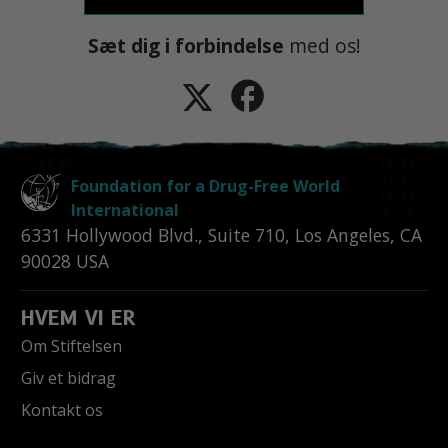
Sæt dig i forbindelse
med os!
Foundation for a Drug-Free World
International
6331 Hollywood Blvd., Suite 710
,
Los Angeles
,
CA
90028
USA
HVEM VI ER
Om Stiftelsen
Giv et bidrag
Kontakt os