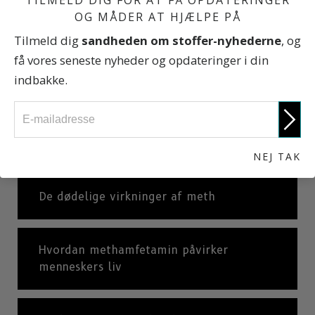
OG MÅDER AT HJÆLPE PÅ
Hvordan ser methamfetamin ud?
Tilmeld dig
sandheden om stoffer-nyhederne
, og
få vores seneste nyheder og opdateringer i din
Hvad er meth lavet af?
indbakke.
En verdensomspændende epidemi med
stofmisbrug
NEJ TAK
De dødelige virkninger af meth
Hvordan methamfetamin påvirker
menneskers liv