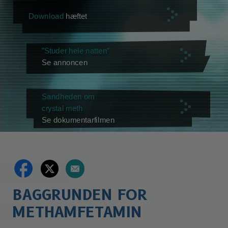
Download
hæftet
”Studer hele natten”
Se annoncen
Sandheden om
crystal meth
Se dokumentarfilmen
BAGGRUNDEN FOR
METHAMFETAMIN