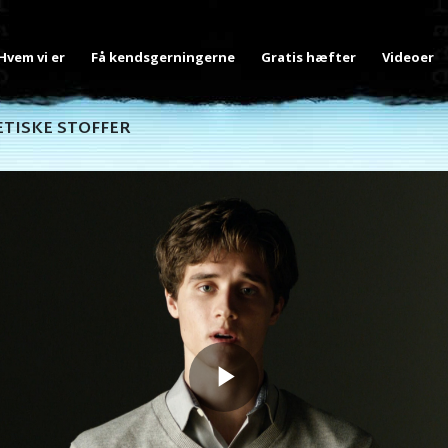
Hvem vi er
Få kendsgerningerne
Gratis hæfter
Videoer
TISKE STOFFER
Play