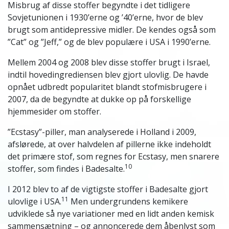
Misbrug af disse stoffer begyndte i det tidligere
Sovjetunionen i 1930’erne og ’40’erne, hvor de blev
brugt som antidepressive midler. De kendes også som
”Cat” og ”Jeff,” og de blev populære i USA i 1990’erne.
Mellem 2004 og 2008 blev disse stoffer brugt i Israel,
indtil hovedingrediensen blev gjort ulovlig. De havde
opnået udbredt popularitet blandt stofmisbrugere i
2007, da de begyndte at dukke op på forskellige
hjemmesider om stoffer.
”Ecstasy”-piller, man analyserede i Holland i 2009,
afslørede, at over halvdelen af pillerne ikke indeholdt
det primære stof, som regnes for Ecstasy, men snarere
10
stoffer, som findes i Badesalte.
I 2012 blev to af de vigtigste stoffer i Badesalte gjort
11
ulovlige i USA.
Men undergrundens kemikere
udviklede så nye variationer med en lidt anden kemisk
sammensætning – og annoncerede dem åbenlyst som