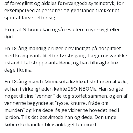
af farveglimt og aldeles forvrængede synsindtryk, for
eksempel ved at personer og genstande trækker et
spor af farver efter sig.
Brug af N-bomb kan også resultere i nyresvigt eller
død.
En 18-årig mandlig bruger blev indlagt på hospitalet
med krampeanfald efter første gang. Lægerne var ikke
i stand til at stoppe anfaldene, og han tilbragte fire
dage i koma.
En 18-årig mand i Minnesota købte et stof uden at vide,
at han i virkeligheden købte 25O-NBOMe. Han solgte
noget til sine ”venner,” de tog stoffet sammen, og en af
vennerne begyndte at ”ryste, knurre, fråde om
munden” og knaldede ifølge vidnerne hovedet ned i
jorden. Til sidst besvimede han og døde. Den unge
køber/forhandler blev anklaget for mord.