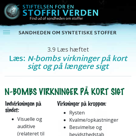
SANDHEDEN OM SYNTETISKE STOFFER
3.9
Læs hæftet
Læs:
N-bombs virkninger på kort
sigt og på længere sigt
N-BOMBS VIRKNINGER PÅ KORT SIGT
Indvirkningen på
Virkninger på kroppen:
sindet:
Rysten
Visuelle og
Kvalme/opkastninger
auditive
Besvimelse og
(relateret til
bevidsthedstab