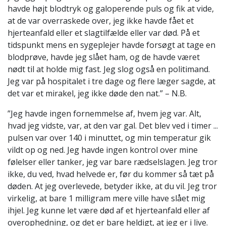
havde højt blodtryk og galoperende puls og fik at vide,
at de var overraskede over, jeg ikke havde fået et
hjerteanfald eller et slagtilfælde eller var død. På et
tidspunkt mens en sygeplejer havde forsøgt at tage en
blodprøve, havde jeg slået ham, og de havde været
nødt til at holde mig fast. Jeg slog også en politimand.
Jeg var på hospitalet i tre dage og flere læger sagde, at
det var et mirakel, jeg ikke døde den nat.” – N.B.
”Jeg havde ingen fornemmelse af, hvem jeg var. Alt,
hvad jeg vidste, var, at den var gal. Det blev ved i timer ...
pulsen var over 140 i minuttet, og min temperatur gik
vildt op og ned. Jeg havde ingen kontrol over mine
følelser eller tanker, jeg var bare rædselslagen. Jeg tror
ikke, du ved, hvad helvede er, før du kommer så tæt på
døden. At jeg overlevede, betyder ikke, at du vil. Jeg tror
virkelig, at bare 1 milligram mere ville have slået mig
ihjel. Jeg kunne let være død af et hjerteanfald eller af
overophedning, og det er bare heldigt, at jeg er i live.