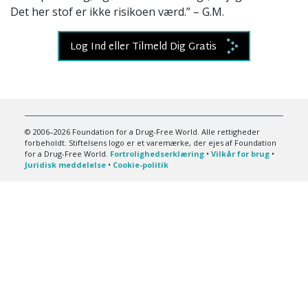
Det her stof er ikke risikoen værd.” – G.M.
Log Ind eller Tilmeld Dig Gratis
© 2006–2026 Foundation for a Drug-Free World. Alle rettigheder
forbeholdt. Stiftelsens logo er et varemærke, der ejes af Foundation
for a Drug-Free World.
Fortrolighedserklæring
•
Vilkår for brug
•
Juridisk meddelelse
•
Cookie-politik