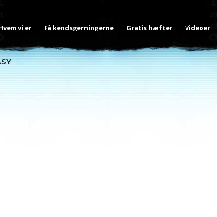
Hvem vi er
Få kendsgerningerne
Gratis hæfter
Videoer
ASY