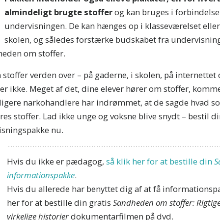
MÅDER AT HJÆLPE PÅ
almindeligt brugte stoffer
og kan bruges i forbindels
d dig
sandheden om stoffer-nyhederne
, og få vores se
undervisningen. De kan hænges op i klasseværelset elle
r og opdateringer i din indbakke.
skolen, og således forstærke budskabet fra undervisning
heden om stoffer.
TILMELD
stoffer verden over – på gaderne, i skolen, på internettet 
 er ikke. Meget af det, dine elever hører om stoffer, komme
ligere narkohandlere har indrømmet, at de sagde hvad som
N
res stoffer. Lad ikke unge og voksne blive snydt – bestil d
isningspakke
nu.
Hvis du ikke er pædagog,
så klik her for at bestille din
S
informationspakke
.
Hvis du allerede har benyttet dig af at få informationspa
her for at bestille din gratis
Sandheden om stoffer: Rigtig
virkelige historier
dokumentarfilmen på dvd.