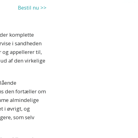
Bestil nu >>
der komplette
rvise i sandheden
og appellerer til,
 ud af den virkelige
slående
ns den fortæller om
amme almindelige
i øvrigt, og
ugere, som selv