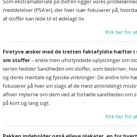
Som ekstramateriale på dvd’en ligger vores prisbelønned
meddelelser (PSA’er), der hver især fokuserer på, hvord
af stoffer kan lede til et ødelagt liv.
Klik her for 
Firetyve æsker med de tretten faktafyldte hæfter i
om stoffer
– enkle men ufortyndede oplysninger om stof
serien hedder
Sandheden om stoffer,
som beskriver, hvo
og deres mentale og fysiske virkninger. De andre tolv hæf
fokuserer på hver sin slags af de mest almindeligt misbr
afliver myterne om dem ved at fortælle sandheden om st
på kort og lang sigt.
Klik her for 
TILMELD DIG FOR AT FÅ OPDATERINGER OG
Pakken indeholder også elleve plakater, en for hver