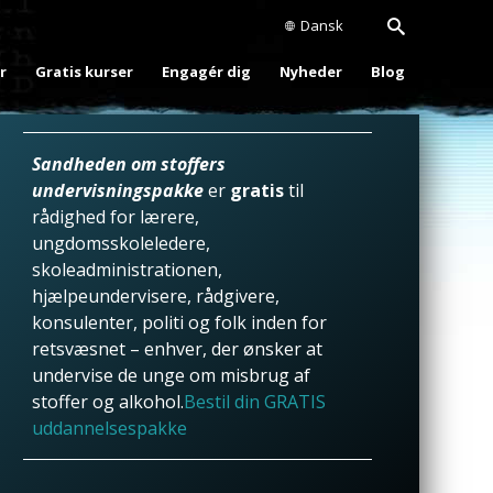
Dansk
r
Gratis kurser
Engagér dig
Nyheder
Blog
Sandheden om stoffers
undervisningspakke
er
gratis
til
rådighed for lærere,
ungdomsskoleledere,
skoleadministrationen,
hjælpeundervisere, rådgivere,
konsulenter, politi og folk inden for
retsvæsnet – enhver, der ønsker at
undervise de unge om misbrug af
stoffer og alkohol.
Bestil din GRATIS
uddannelsespakke