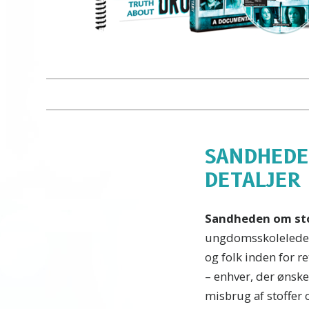
SANDHEDE
DETALJER
Sandheden om sto
ungdomsskoleledere
og folk inden for r
– enhver, der ønsk
misbrug af stoffer 