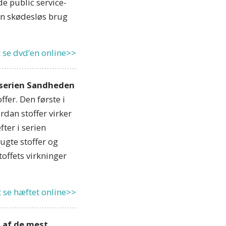
e public service-
an skødesløs brug
at se dvd’en online>>
 serien Sandheden
fer. Den første i
rdan stoffer virker
ter i serien
ugte stoffer og
offets virkninger
at se hæftet online>>
t af de mest