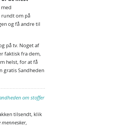
e med
neste
r rundt om på
en og få andre til
 DIG
og på tv. Noget af
r faktisk fra dem,
 helst, for at få
EJ TAK
in gratis
Sandheden
andheden om stoffer
kken tilsendt, klik
e mennesker,