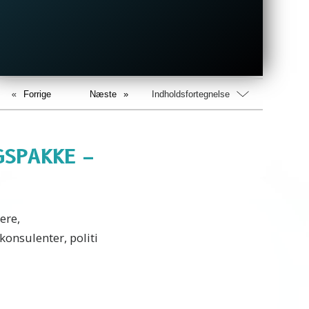
Forrige
Næste
Indholdsfortegnelse
SPAKKE –
ere,
onsulenter, politi