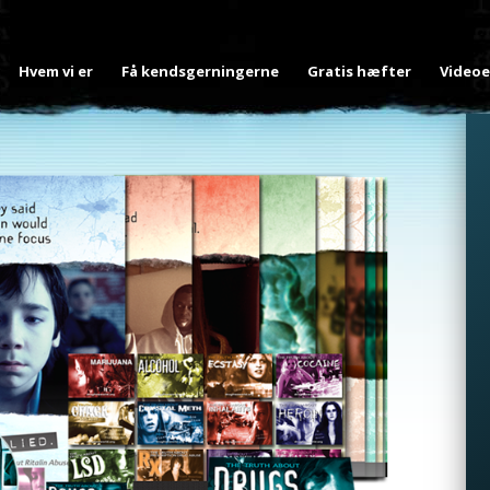
Hvem vi er
Få kendsgerningerne
Gratis hæfter
Videoe