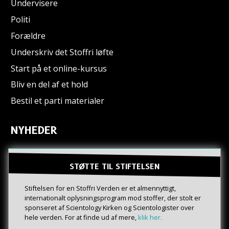
Undervisere
Politi
Forældre
Underskriv det Stoffri løfte
Start på et online-kursus
Bliv en del af et hold
Bestil et parti materialer
NYHEDER
STØTTE TIL STIFTELSEN
Stiftelsen for en Stoffri Verden er et almennyttigt,
internationalt oplysningsprogram mod stoffer, der stolt er
sponseret af Scientology Kirken og Scientologister over
hele verden. For at finde ud af mere,
klik her.