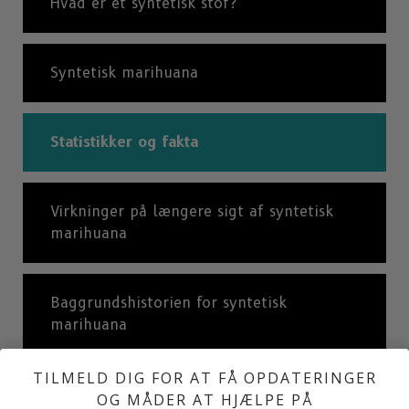
Hvad er et syntetisk stof?
Syntetisk marihuana
Statistikker og fakta
Virkninger på længere sigt af syntetisk
marihuana
Baggrundshistorien for syntetisk
marihuana
TILMELD DIG FOR AT FÅ OPDATERINGER
Hvad er Badesalte?
OG MÅDER AT HJÆLPE PÅ