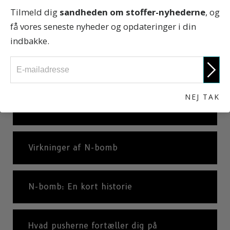
Tilmeld dig
sandheden om stoffer-nyhederne
, og
få vores seneste nyheder og opdateringer i din
Virkninger af Badesalte
indbakke.
Historien bag badesalte
NEJ TAK
Hvad er N-bomb?
Virkninger af N-bomb
N-bomb: En kort historie
Hvad pusherne fortæller dig på