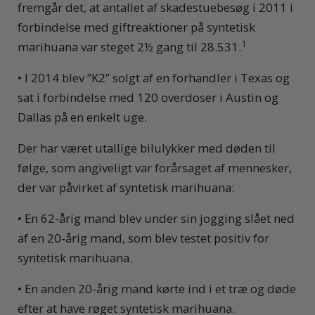
fremgår det, at antallet af skadestuebesøg i 2011 i
forbindelse med giftreaktioner på syntetisk
1
marihuana var steget 2½ gang til 28.531.
• I 2014 blev ”K2” solgt af en forhandler i Texas og
sat i forbindelse med 120 overdoser i Austin og
Dallas på en enkelt uge.
Der har været utallige bilulykker med døden til
følge, som angiveligt var forårsaget af mennesker,
der var påvirket af syntetisk marihuana:
• En 62-årig mand blev under sin jogging slået ned
af en 20-årig mand, som blev testet positiv for
syntetisk marihuana.
• En anden 20-årig mand kørte ind i et træ og døde
efter at have røget syntetisk marihuana.