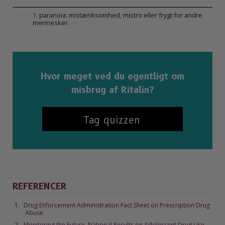
1
.
paranoia: mistænksomhed, mistro eller frygt for andre
mennesker.
Hvor meget ved du egentligt om
misbrug af Ritalin?
Tag quizzen
REFERENCER
Drug Enforcement Administration Fact Sheet on Prescription Drug
Abuse
Monitoring the Future–National Results on Adolescent Drug Use,