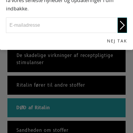
få vores seneste nyheder og opdateringer i din
indbakke.
Hvordan ser Ritalin ud? Og andre fakta
Fattigmandskokain
NEJ TAK
De skadelige virkninger af receptpligtige
stimulanser
Ritalin fører til andre stoffer
DØD af Ritalin
Sandheden om stoffer