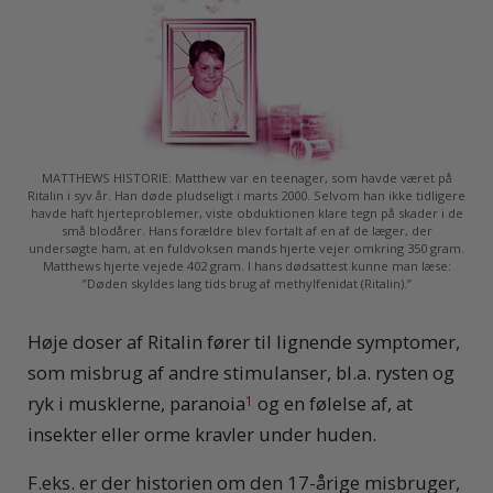
MATTHEWS HISTORIE: Matthew var en teenager, som havde været på
Ritalin i syv år. Han døde pludseligt i marts 2000. Selvom han ikke tidligere
havde haft hjerteproblemer, viste obduktionen klare tegn på skader i de
små blodårer. Hans forældre blev fortalt af en af de læger, der
undersøgte ham, at en fuldvoksen mands hjerte vejer omkring 350 gram.
Matthews hjerte vejede 402 gram. I hans dødsattest kunne man læse:
”Døden skyldes lang tids brug af methylfenidat (Ritalin).”
H
øje doser af Ritalin fører til lignende symptomer,
som misbrug af andre stimulanser, bl.a. rysten og
ryk i musklerne, paranoia
og en følelse af, at
1
insekter eller orme kravler under huden.
F.eks. er der historien om den 17-årige misbruger,