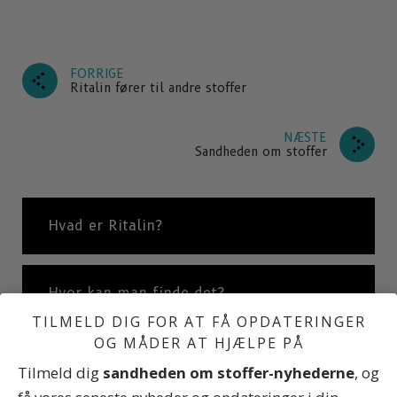
FORRIGE
Ritalin fører til andre stoffer
NÆSTE
Sandheden om stoffer
Hvad er Ritalin?
Hvor kan man finde det?
TILMELD DIG FOR AT FÅ OPDATERINGER
OG MÅDER AT HJÆLPE PÅ
Hvordan Ritalin-misbrug begynder
Tilmeld dig
sandheden om stoffer-nyhederne
, og