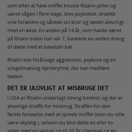
som efter at have sniffet knuste Ritalin-piller og
været vågen i flere dage, blev psykotisk, dræbte
sine forældre og sårede sin bror og søster alvorligt
med en økse. En anden på 14 år, som havde været
på Ritalin siden han var 7, bankede en anden dreng
til døde med et baseball-bat.
Ritalin kan forårsage aggression, psykose og en
uregelmæssig hjerterytme, der kan medføre
døden.
DET ER ULOVLIGT AT MISBRUGE DET
I USA er Ritalin underlagt streng kontrol, og der er
alvorlige straffe for misbrug. Straffen for den
første forseelse med at sprede stoffet (som du ville
være skyldig i, selvom du blot delte en eller to
piller med en ven) er op til 20 år i fængsel og en