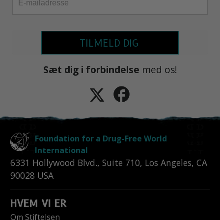
TILMELD DIG
Sæt dig i forbindelse
med os!
Foundation for a Drug-Free World
International
6331 Hollywood Blvd., Suite 710
,
Los Angeles
,
CA
90028
USA
HVEM VI ER
Om Stiftelsen