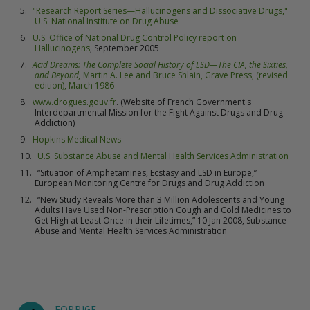
"Research Report Series—Hallucinogens and Dissociative Drugs,"
U.S. National Institute on Drug Abuse
U.S. Office of National Drug Control Policy report on
Hallucinogens
, September 2005
Acid Dreams: The Complete Social History of LSD—The CIA, the Sixties,
and Beyond,
Martin A. Lee and Bruce Shlain, Grave Press, (revised
edition), March 1986
www.drogues.gouv.fr
. (Website of French Government's
Interdepartmental Mission for the Fight Against Drugs and Drug
Addiction)
Hopkins Medical News
U.S. Substance Abuse and Mental Health Services Administration
“Situation of Amphetamines, Ecstasy and LSD in Europe,”
European Monitoring Centre for Drugs and Drug Addiction
“New Study Reveals More than 3 Million Adolescents and Young
Adults Have Used Non-Prescription Cough and Cold Medicines to
Get High at Least Once in their Lifetimes,” 10 Jan 2008, Substance
Abuse and Mental Health Services Administration
FORRIGE