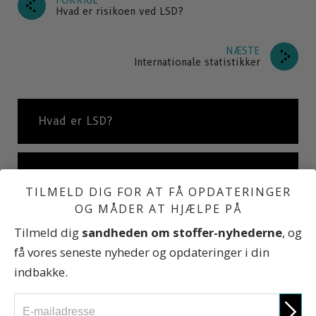
Hvad er risikoen ved LSD?
NÆSTE
Internationale statistikker
Hvad er LSD?
Hvad er et hallucinogen?
TILMELD DIG FOR AT FÅ OPDATERINGER
OG MÅDER AT HJÆLPE PÅ
Hvad er risikoen ved LSD?
Tilmeld dig
sandheden om stoffer-nyhederne
, og
få vores seneste nyheder og opdateringer i din
indbakke.
De skadelige følger af LSD