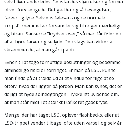
selv bliver anderledes. Genstandes størrelser og former
bliver forvrængede. Det gælder også bevægelser,
farver og lyde. Selv ens følesans og de normale
kropsfornemmelser forvandler sig til noget mærkeligt
og bizart. Sanserne ”krydser over,” så man får følelsen
af at høre farver og se lyde. Den slags kan virke så
skræmmende, at man går i panik.
Evnen til at tage fornuftige beslutninger og bedømme
almindelige risici er forringet. Er man på LSD, kunne
man finde på at træde ud af et vindue for ”lige at se
efter,” hvad der ligger på jorden. Man kan synes, det er
dejligt at nyde solnedgangen – lykkeligt uvidende om,
at man står midt i et stærkt trafikeret gadekryds.
Mange, der har taget LSD, oplever flashbacks, eller at
LSD-trippet vender tilbage, ofte uden varsel, og selv år