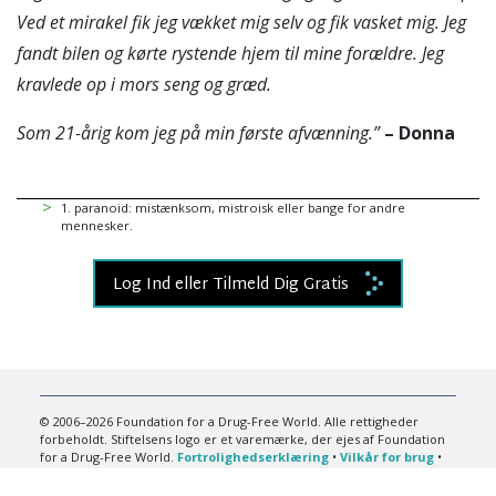
Ved et mirakel fik jeg vækket mig selv og fik vasket mig. Jeg
fandt bilen og kørte rystende hjem til mine forældre. Jeg
kravlede op i mors seng og græd.
Som 21-årig kom jeg på min første afvænning.”
– Donna
1
.
paranoid: mistænksom, mistroisk eller bange for andre
mennesker.
Log Ind eller Tilmeld Dig Gratis
© 2006–2026 Foundation for a Drug-Free World. Alle rettigheder
forbeholdt. Stiftelsens logo er et varemærke, der ejes af Foundation
for a Drug-Free World.
Fortrolighedserklæring
•
Vilkår for brug
•
Juridisk meddelelse
•
Cookie-politik