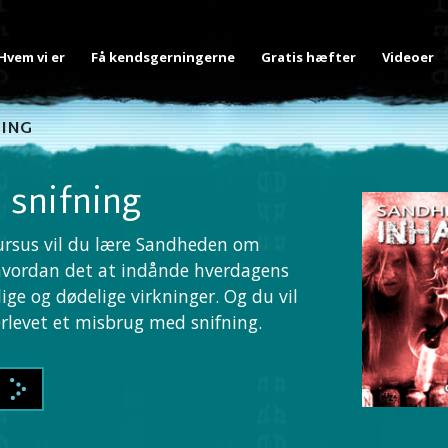
Hvem vi er
Få kendsgerningerne
Gratis hæfter
Videoer
ING
snifning
ursus vil du lære Sandheden om
, hvordan det at indånde hverdagens
ige og dødelige virkninger. Og du vil
verlevet et misbrug med snifning.