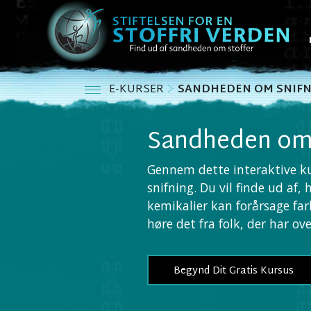
E-KURSER
SANDHEDEN OM SNIFN
Sandheden om 
Gennem dette interaktive k
snifning. Du vil finde ud af
kemikalier kan forårsage farl
høre det fra folk, der har o
Begynd Dit Gratis Kursus