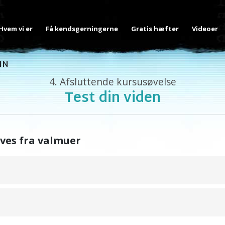
Hvem vi er
Få kendsgerningerne
Gratis hæfter
Videoer
IN
4.
Afsluttende kursusøvelse
Test din viden
ves fra valmuer