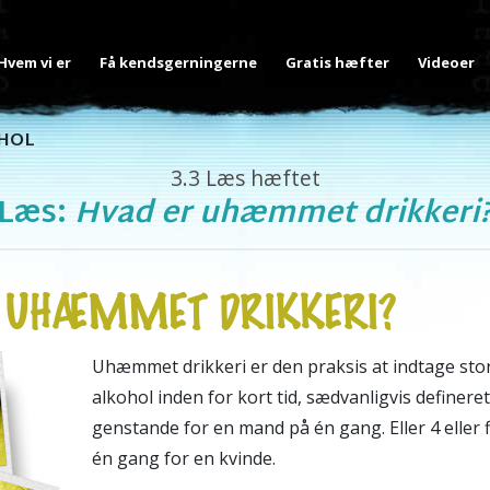
Hvem vi er
Få kendsgerningerne
Gratis hæfter
Videoer
HOL
3.3
Læs hæftet
Læs:
Hvad er uhæmmet drikkeri
R UHÆMMET DRIKKERI?
Uhæmmet drikkeri er den praksis at indtage s
alkohol inden for kort tid, sædvanligvis defineret
genstande for en mand på én gang. Eller 4 eller 
én gang for en kvinde.