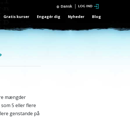
Dansk
LOG IND
Gratis kurser
Engagér dig
Nyheder
Blog
?
tore mængder
 som 5 eller flere
flere genstande på