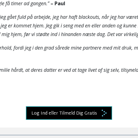
le få timer ad gangen.”
– Paul
 jeg gået fuld på arbejde, jeg har haft blackouts, når jeg har været
 jeg er kommet hjem. Jeg gik i seng med en eller anden og kunne
mig hjem, før vi stødte ind i hinanden næste dag. Det var virkeligt
orhold, fordi jeg i den grad sårede mine partnere med mit druk, m
ilie hårdt, at deres datter er ved at tage livet af sig selv, tilsy
Log Ind eller Tilmeld Dig Gratis