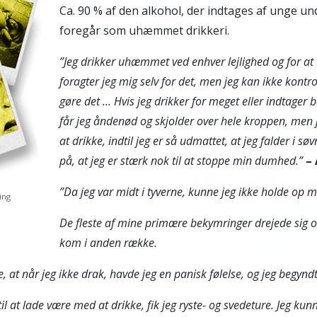
Ca. 90 % af den alkohol, der indtages af unge und
foregår som uhæmmet drikkeri.
”Jeg drikker uhæmmet ved enhver lejlighed og for at 
foragter jeg mig selv for det, men jeg kan ikke kontrol
gøre det ... Hvis jeg drikker for meget eller indtager 
får jeg åndenød og skjolder over hele kroppen, men 
at drikke, indtil jeg er så udmattet, at jeg falder i søvn
på, at jeg er stærk nok til at stoppe min dumhed.”
– 
”
Da jeg var midt i tyverne, kunne jeg ikke holde op m
ing
De fleste af mine primære bekymringer drejede sig o
kom i anden række.
, at når jeg ikke drak, havde jeg en panisk følelse, og jeg begyndt
til at lade være med at drikke, fik jeg ryste- og svedeture. Jeg kun