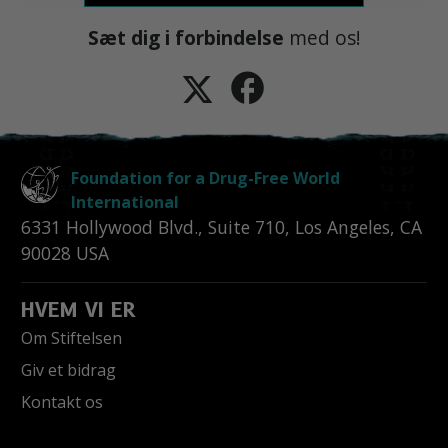
Sæt dig i forbindelse
med os!
Foundation for a Drug-Free World
International
6331 Hollywood Blvd., Suite 710
,
Los Angeles
,
CA
90028
USA
HVEM VI ER
Om Stiftelsen
Giv et bidrag
Kontakt os