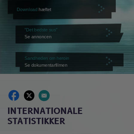
Download
hæftet
”Det bedste sus”
Se annoncen
Sandheden om heroin
Se dokumentarfilmen
INTERNATIONALE
STATISTIKKER