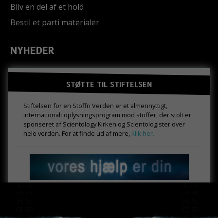
Bliv en del af et hold
Bestil et parti materialer
NYHEDER
STØTTE TIL STIFTELSEN
Stiftelsen for en Stoffri Verden er et almennyttigt,
internationalt oplysningsprogram mod stoffer, der stolt er
sponseret af Scientology Kirken og Scientologister over
hele verden. For at finde ud af mere,
klik her.