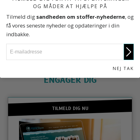
OG MÅDER AT HJÆLPE PÅ
Hvad pusherne vil fortælle dig
Tilmeld dig
sandheden om stoffer-nyhederne
, og
få vores seneste nyheder og opdateringer i din
indbakke.
Sandheden om stoffer
NEJ TAK
ENGAGÉR DIG
TILMELD DIG NU