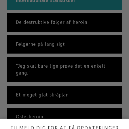
Internationale statistikker
De destruktive følger af heroin
Følgerne på lang sigt
”Jeg skal bare lige prøve det en enkelt
gang.”
Et meget glat skråplan
Oste-heroin
TILMELD DIG FOR AT FÅ OPDATERINGER