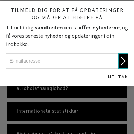
TILMELD DIG FOR AT FÅ OPDATERINGER
Spritkørsel
OG MÅDER AT HJÆLPE PÅ
Tilmeld dig
sandheden om stoffer-nyhederne
, og
få vores seneste nyheder og opdateringer i din
Unge kontra voksne. Hvad er forskellen?
indbakke.
Hvad er uhæmmet drikkeri?
NEJ TAK
Hvad er alkoholisme eller
alkoholafhængighed?
Internationale statistikker
Bivirkninger på kort og langt sigt