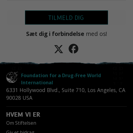
TILMELD DIG
Sæt dig i forbindelse
med os!
Foundation for a Drug-Free World
International
6331 Hollywood Blvd., Suite 710
,
Los Angeles
,
CA
90028
USA
HVEM VI ER
Om Stiftelsen
Giv et bidrag