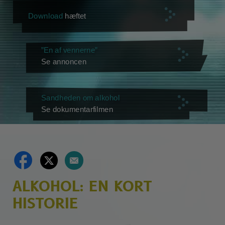
Download
hæftet
”En af vennerne”
Se annoncen
Sandheden om alkohol
Se dokumentarfilmen
ALKOHOL: EN KORT
HISTORIE