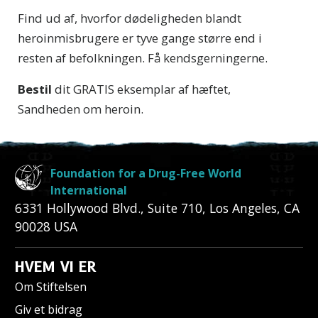
Find ud af, hvorfor dødeligheden blandt
heroinmisbrugere er tyve gange større end i
resten af befolkningen. Få kendsgerningerne.
Bestil
dit GRATIS
eksemplar af
hæftet,
Sandheden om heroin
.
Foundation for a Drug-Free World
International
6331 Hollywood Blvd., Suite 710
,
Los Angeles
,
CA
90028
USA
HVEM VI ER
Om Stiftelsen
Giv et bidrag