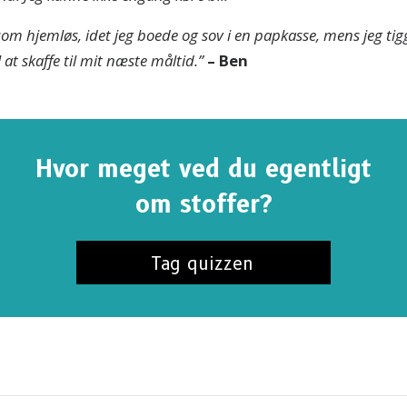
som hjemløs, idet jeg boede og sov i en papkasse, mens jeg 
 at skaffe til mit næste måltid.”
– Ben
Hvor meget ved du egentligt
om stoffer?
Tag quizzen
TILMELD DIG FOR AT FÅ OPDATERINGER OG
MÅDER AT HJÆLPE PÅ
d dig
sandheden om stoffer-nyhederne
, og få vores se
r og opdateringer i din indbakke.