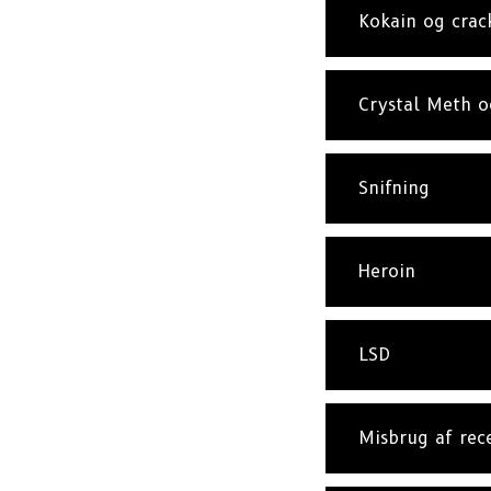
Kokain og crac
Crystal Meth 
Snifning
Heroin
LSD
Misbrug af rec