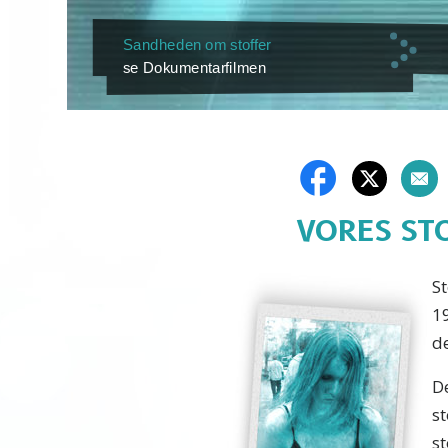
Sandheden om stoffer
se Dokumentarfilmen
VORES ST
St
1
de
De
st
s