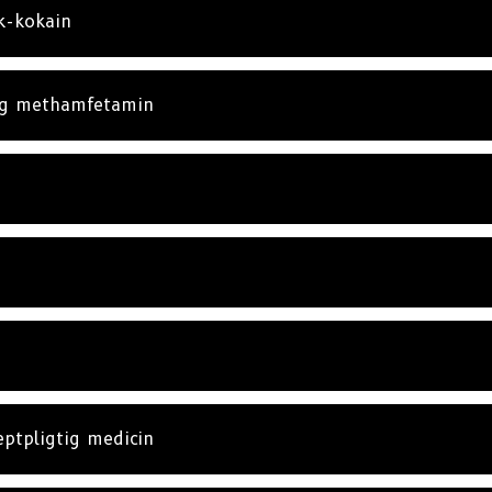
k-kokain
og methamfetamin
eptpligtig medicin