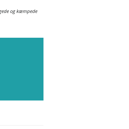
tiggede og kæmpede
neste