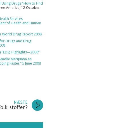
ld Using Drugs? How to Find
Free America, 12 October
 DIG
ealth Services
ment of Health and Human
EJ TAK
e World Drug Report 2008
for Drugs and Drug
2008
 (TEDS) Highlights—2006”
Smoke Marijuana as
pping Faster,” 5 June 2008
NÆSTE
olk stoffer?