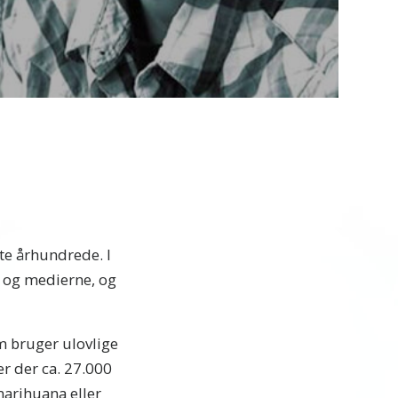
Video
ste århundrede. I
 og medierne, og
om bruger ulovlige
er der ca. 27.000
marihuana eller