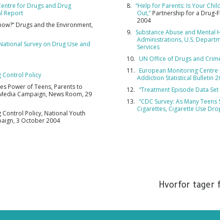
entre for Drugs and Drug
“Help for Parents: Is Your Chi
l Report
Out,”
Partnership for a Drug-
TILMELD
2004
Know?” Drugs and the Environment,
Substance Abuse and Mental H
Administrations, U.S. Depart
 National Survey on Drug Use and
Services
N
UN Office of Drugs and Crim
European Monitoring Centre 
g Control Policy
Addiction Statistical Bulletin 
ses Power of Teens, Parents to
“Treatment Episode Data Set
 Media Campaign, News Room, 29
“CDC Survey: As Many Teens 
Cigarettes, Cigarette Use Dro
g Control Policy, National Youth
aign, 3 October 2004
Hvorfor tager f