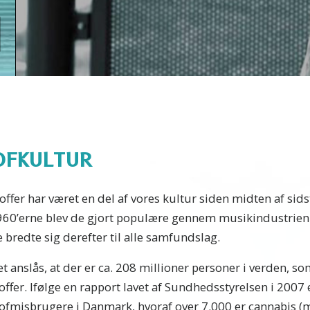
OFKULTUR
offer har været en del af vores kultur siden midten af sid
960’erne blev de gjort populære gennem musikindustrien
 bredte sig derefter til alle samfundslag.
t anslås, at der er ca. 208 millioner personer i verden, s
offer. Ifølge en rapport lavet af Sundhedsstyrelsen i 2007 
tofmisbrugere i Danmark, hvoraf over 7.000 er cannabis (