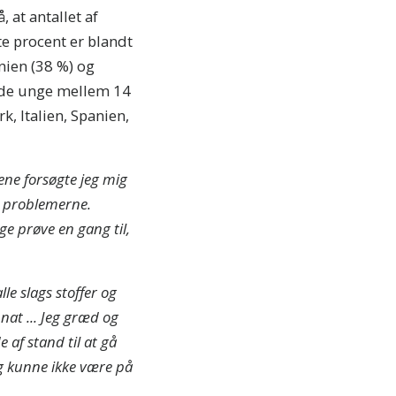
 at antallet af
te procent er blandt
nnien (38 %) og
f de unge mellem 14
, Italien, Spanien,
årene forsøgte jeg mig
ra problemerne.
ige prøve en gang til,
le slags stoffer og
 nat ... Jeg græd og
 af stand til at gå
Jeg kunne ikke være på