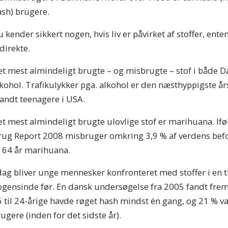
ash) brugere.
 kender sikkert nogen, hvis liv er påvirket af stoffer, enten
direkte.
et mest almindeligt brugte – og misbrugte – stof i både 
kohol. Trafikulykker pga. alkohol er den næsthyppigste år
andt teenagere i USA.
t mest almindeligt brugte ulovlige stof er marihuana. If
rug Report 2008 misbruger omkring 3,9 % af verdens befo
l 64 år marihuana.
dag bliver unge mennesker konfronteret med stoffer i en t
gensinde før. En dansk undersøgelse fra 2005 fandt frem t
6 til 24-årige havde røget hash mindst én gang, og 21 % 
ugere (inden for det sidste år).