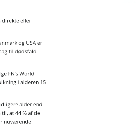
 direkte eller
Danmark og USA er
sag til dødsfald
ølge FN’s World
lkning i alderen 15
idligere alder end
il, at 44 % af de
var nuværende