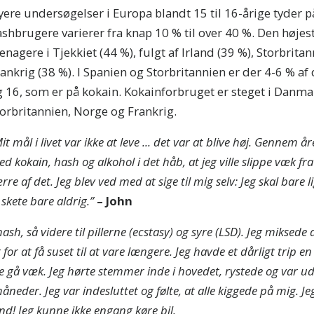
ere undersøgelser i Europa blandt 15 til 16-årige tyder på,
shbrugere varierer fra knap 10 % til over 40 %. Den højes
enagere i Tjekkiet (44 %), fulgt af Irland (39 %), Storbrita
ankrig (38 %). I Spanien og Storbritannien er der 4-6 % a
 16, som er på kokain. Kokainforbruget er steget i Danmark
orbritannien, Norge og Frankrig.
it mål i livet var ikke at leve ... det var at blive høj. Gennem 
d kokain, hash og alkohol i det håb, at jeg ville slippe væk f
re af det. Jeg blev ved med at sige til mig selv: Jeg skal bare l
 skete bare aldrig.”
– John
h, så videre til pillerne (ecstasy) og syre (LSD). Jeg miksede al
or at få suset til at vare længere. Jeg havde et dårligt trip en
ille gå væk. Jeg hørte stemmer inde i hovedet, rystede og var ude
åneder. Jeg var indesluttet og følte, at alle kiggede på mig. 
nd! Jeg kunne ikke engang køre bil.