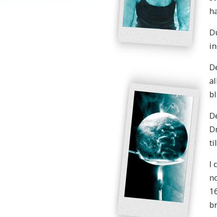
h
Du
in
D
al
bl
De
D
ti
I 
no
1
br