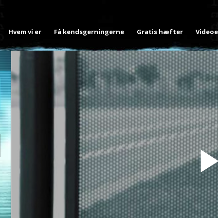
Hvem vi er
Få kendsgerningerne
Gratis hæfter
Videoe