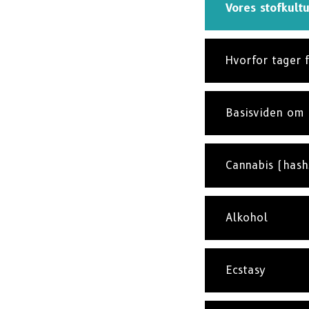
Vores stofkultu
Hvorfor tager f
Basisviden om 
Cannabis (hash
Alkohol
Ecstasy