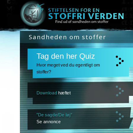
Sandheden om stoffer
Tag den her Quiz
Hvor meget ved du egentligt om
stoffer?
Download
hæftet
”De sagde/De løj”
Se annonce