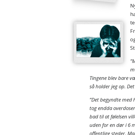
Ny
ha
te
Fr
og
St
”M
me
Tingene blev bare vær
så holder jeg op. Det
”Det begyndte med has
tog endda overdoser f
bad til at følelsen v
uden for en dør i 6 m
offentlige steder. Ma